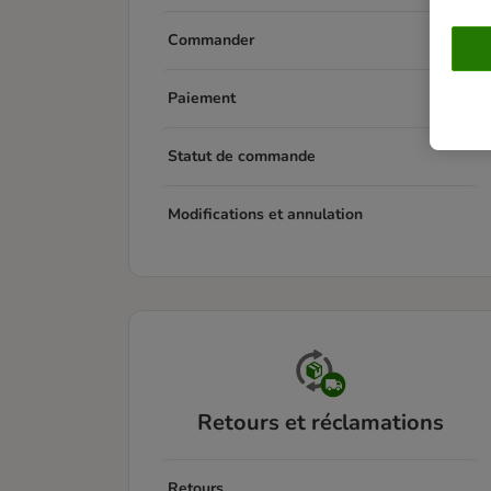
Commander
Paiement
Statut de commande
Modifications et annulation
Retours et réclamations
Retours