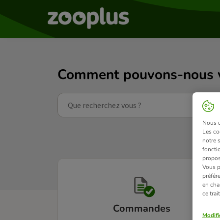
Comment pouvons-nous vo
Nous ut
Les co
notre 
fonctio
propos
Vous p
préfér
en cha
ce tra
Commandes
Modifi