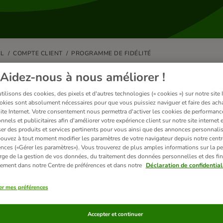
IL
COMPTE CLIENT
PROGRAMME DE FIDÉLITÉ
 zooPoints ont expiré, puis-je les 
Aidez-nous à nous améliorer !
ilisons des cookies, des pixels et d'autres technologies (« cookies ») sur notre site I
Points expirent 12 mois après avoir été crédités sur votre compte. Les z
okies sont absolument nécessaires pour que vous puissiez naviguer et faire des acha
sceptibles d’avoir une date d’expiration plus courte. Cette date ne peut 
site Internet. Votre consentement nous permettra d'activer les cookies de performanc
nnels et publicitaires afin d'améliorer votre expérience client sur notre site internet 
uvez vérifier la date d’expiration dans votre compte «
Mon zooplus
».
er des produits et services pertinents pour vous ainsi que des annonces personnalis
ouvez à tout moment modifier les paramètres de votre navigateur depuis notre centr
tez notre
Programme de fidélité
pour les détails des conditions et plus d
ences («Gérer les paramètres»). Vous trouverez de plus amples informations sur la p
rge de la gestion de vos données, du traitement des données personnelles et des fin
itement dans notre Centre de préférences et dans notre
Déclaration de confidential
er mes préférences
les associés
Accepter et continuer