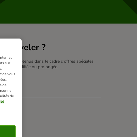
renouveler ?
nternet.
ooPoints obtenus dans le cadre d’offres spéciales
ts sur
pas être modifiée ou prolongée.
e,
et de vous
ées.
e de
e détails.
ersonne
alités de
ité