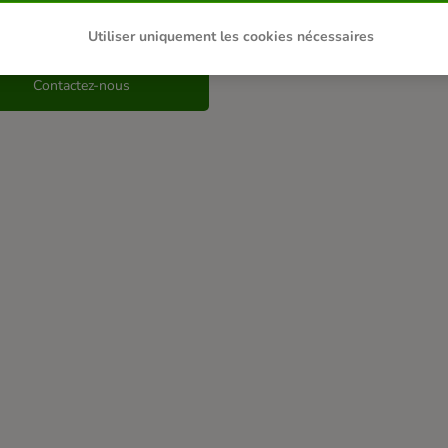
s n’avez pas trouvé de réponse à 
Utiliser uniquement les cookies nécessaires
Contactez-nous