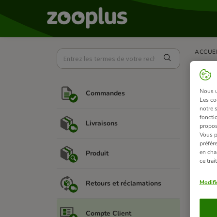
ACCUE
Com
Nous ut
Commandes
Créer u
Les co
notre 
Vous po
fonctio
Livraisons
propos
Vous p
C
préfér
A
en cha
Produit
"
ce tra
Votre c
Modifi
Retours et réclamations
Compte Client