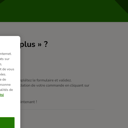
n zooplus » ?
nternet.
ts sur
e,
et de vous
ées.
e de
compte", complétez le formulaire et validez.
ersonne
lors de la validation de votre commande en cliquant sur
alités de
ité
ages dès maintenant !