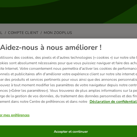
IL
COMPTE CLIENT
MON ZOOPLUS
ment créer un compte client « Mo
Aidez-nous à nous améliorer !
ilisons des cookies, des pixels et d'autres technologies (« cookies ») sur notre site I
n compte "Mon zooplus" est rapide, facile, et entièrement gratuit !
okies sont absolument nécessaires pour que vous puissiez naviguer et faire des acha
site Internet. Votre consentement nous permettra d'activer les cookies de performanc
uvez vous enregistrer de 2 façons différentes :
nnels et publicitaires afin d'améliorer votre expérience client sur notre site internet 
er des produits et services pertinents pour vous ainsi que des annonces personnalis
ouvez à tout moment modifier les paramètres de votre navigateur depuis notre centr
liquez sur "Mon zooplus" en haut à droite de la page, sélectionnez "Créer un 
ences («Gérer les paramètres»). Vous trouverez de plus amples informations sur la p
près avoir rempli votre panier, vous aurez la possibilité de créer un compte 
rge de la gestion de vos données, du traitement des données personnelles et des fin
Créer un compte" et en remplissant le formulaire.
itement dans notre Centre de préférences et dans notre
Déclaration de confidential
ompte est prêt, et vous pouvez commencer à profiter de tous ses avant
er mes préférences
Accepter et continuer