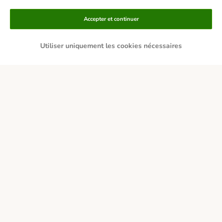
Moyens de paiement
Accepter et continuer
Utiliser uniquement les cookies nécessaires
Livraison
Sécurité
Qui sommes-nous ?
Emplois
Corporate website
Mentions légales
Conditions Générales de Vente
DSA
Renoncer au contrat ici
Élimination des déchets
Contact
Frais et délai de livraison
Confidentialité
Moyens de paiement
Virement bancaire
Déclaration d'accessibilité
© zooplus SE 2026